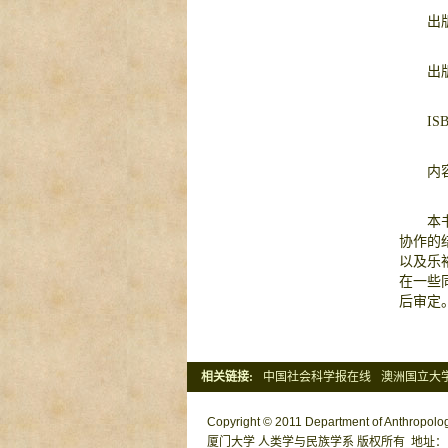
出
出版
IS
内
本
协作的
以及乐
在一些
后审定
相关链接:
中国社会科学报在线
澳洲国立大
清华大学社会学系
北京大学社会
Copyright © 2011 Department of Anthropology
厦门大学 人类学与民族学系 版权所有 地址：中