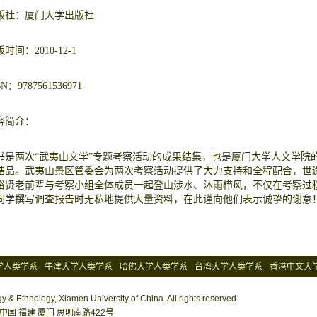
版社：厦门大学出版社
时间：2010-12-1
BN：9787561536971
容简介：
书是两次“武夷山文学”专题考察活动的成果结集，也是厦门大学人文学院
结晶。武夷山景区管委会为两次考察活动提供了大力支持和全程配合，世
裕贤老前辈与考察小组全体成员一起登山涉水、沐雨栉风，不仅在考察过
同学撰写调查报告时无私地提供大量资料，在此谨向他们表示诚挚的谢意
。
学人类学系
牛津大学人类学系
哈佛大学人类学系
台湾大学人类学系
香港中文大
学系
 & Ethnology, Xiamen University of China. All rights reserved.
国 福建 厦门 思明南路422号