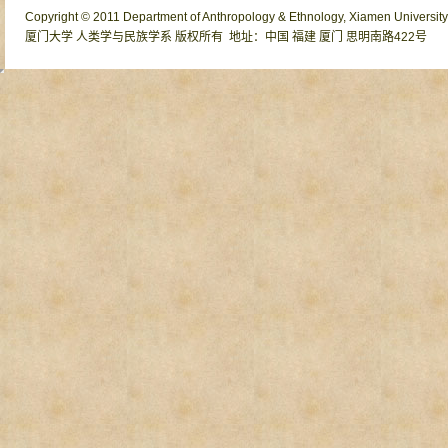
Copyright © 2011 Department of Anthropology & Ethnology, Xiamen University o
厦门大学 人类学与民族学系 版权所有 地址：中国 福建 厦门 思明南路422号