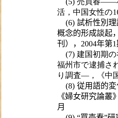
(5)
売買
春
――
活，中国女性の
1
(6)
試
析性
別
理
概念的形成
談
起
刊），
2004
年第
1
(7)
建国初期の
福州市で逮捕さ
り
調査
—，《中
(8)
従
用
語
的
変
《
婦
女研究
論叢
月
(9)
“
買売
春”研