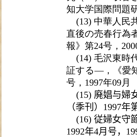
知大学国
際問題
(13)
中
華
人民
直後の
売
春行
為
報
》第
24
号，
200
(14)
毛
沢東時
証
する
―
，《
愛
号，
1997
年
09
月
(15)
廃
娼与
婦
（季刊）
1997
年
(16)
従婦
女守
1992
年
4
月号，
19