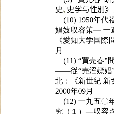
史
､
史学与性
別
》
(10) 1950
年代
娼妓
収
容策— 一
《
愛
知大学国
際
月
(11)
“
買売
春”
——
従
“
売
淫嫖娼
北：《新世
紀
新
2000
年
09
月
(12)
一九五
〇
究（１）
―
収
容