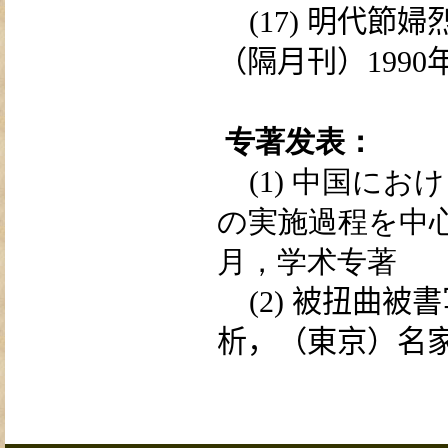
(17)
明代
節婦
（隔月刊）
1990
专著发表：
(1)
中国におけ
の
実
施
過
程を中
月，学术专著
(2)
被扭曲被
書
析，（
東
京）名家