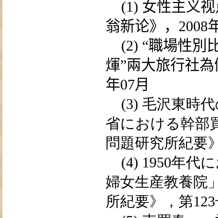
(1)
女性主义视
翁新论》，
2008
(2)
“
職場
性
別
煇
”
兩
大旅行社
為
年
07
月
(3)
毛
沢東時
代
省における
幹
部
問題
研究所
紀
要
(4) 1950
年代に
婦
女生
産
教
養
院
所
紀
要》，第
123