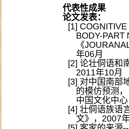
代表性成果
论文发表：
[1]
COGNITIVE
BODY-PART 
《
JOURANAL
年
06
月
[2]
论壮侗语和
2011
年
10
月
[3]
对中国南部
的模仿预测，
中国文化中心
[4]
壮侗语族语
文》，
2007
[5]
客家的来源
--