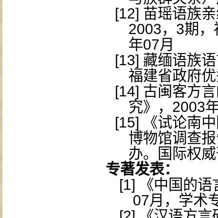
[12]
苗瑶语族亲
2003
，
3
期，
年
07
月
[13]
藏缅语族语
福建省政府优
[14]
古闽客方言
究》，
2003
[15]
《试论南中
博物馆调查报
办。国际权威
专著发表：
[1]
《中国的语
07
月，学术
[2]
《汉语方言