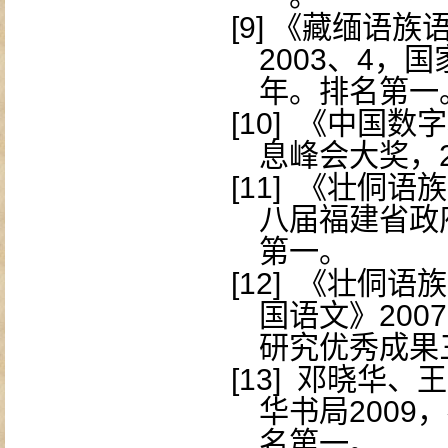
[9]
《藏缅语族
2003
、
4
，国
年。排名第一
[10]
《中国数字
息峰会大奖，
[11]
《壮侗语族
八届福建省政
第一。
[12]
《壮侗语族
国语文》
2007
研究优秀成果
[13]
邓晓华、王
华书局
2009
，
名第一。