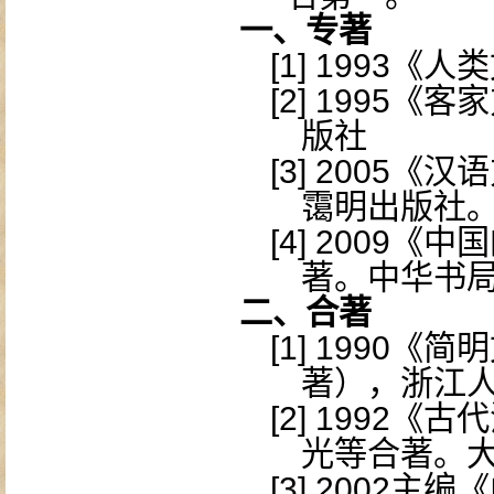
一、专著
[1]
1993
《人类
[2]
1995
《客家
版社
[3]
2005
《汉语
霭明出版社
[4]
2009
《中国
著。中华书
二、合著
[1]
1990
《简明
著），浙江
[2]
1992
《古代
光等合著。
[3]
2002
主编《