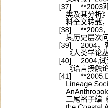
[37]
**2003
类及其分析
料全文转载
[38]
**2003
其历史层次
[39]
2004
，
《人类学论
[40]
2004,
试
《语言接触
[41]
**2005
Lineage Soci
AnAnthropolo
三尾裕子编
the Coastal 