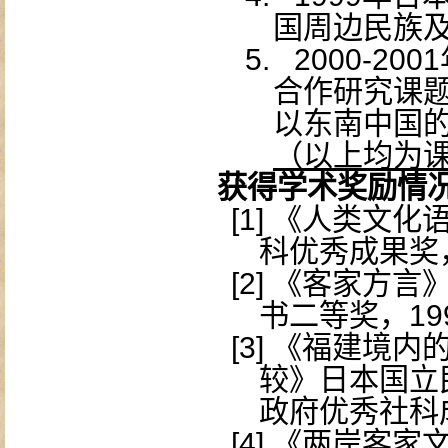
国周边民族及
5.
2000-2001
合作研究课题
以东南中国的
（以上均为
获得学术奖励情
[1]
《人类文化
科优秀成果奖
[2]
《客家方言
书二等奖，
19
[3]
《福建境内
较》日本国立
政府优秀社科
[4]
《两岸客家