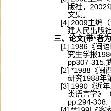
版社，
2002
文集。
[4]
2009
主编（
建人民出版
三、论文
(
带
*
者
[1]
1986
《闽语
究生学报
198
pp307-315,
[2]
*1988
《闽
研究
1988
年
[3]
1990
《近年
类语言学》
pp.294-308.
[4]
**199l
《客