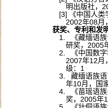
明出版社，
2
[3]
《中国人类
2002
年
08
月
获奖、专利和发
1.
《藏缅语族
研奖，
2005
2.
《中国数字
2007
年
12
月
级：
1
3.
藏缅语族语
年
10
月，国
4.
《苗瑶语族
奖，
2005
年
1
5.
《壮侗语族