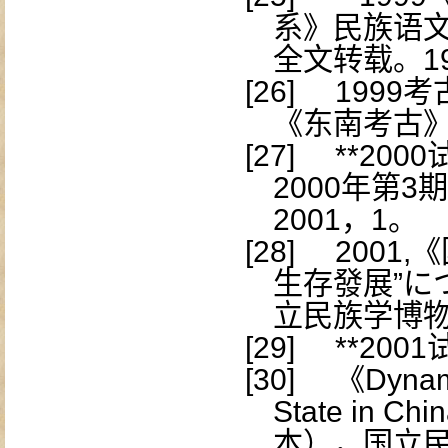
系》民族语
全文转载。
1
[26]
1999
考
《东南考古
[27]
**2000
2000
年第
3
期
2001
，
1
。
[28]
2001,
《
生存發展”に
立民族学博
[29]
**2001
[30]
《
Dynami
State in Chi
本），国立