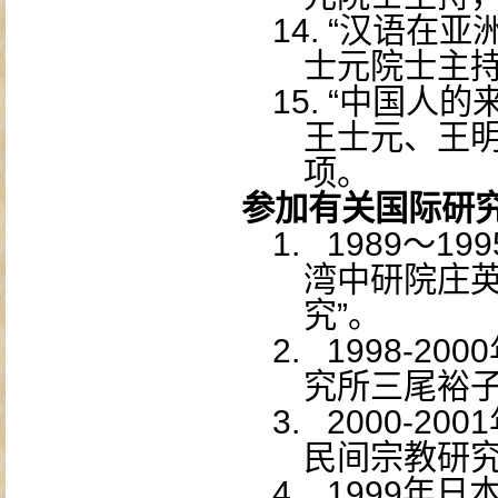
14.
“汉语在亚
士元院士主
15.
“中国人的
王士元、王
项。
参加有关国际研
1.
1989
～
199
湾中研院庄英
究”。
2.
1998-2000
究所三尾裕子
3.
2000-2001
民间宗教研究
4.
1999
年日