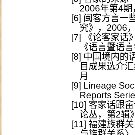
2006
年第
4
期
[6]
闽客方言一些
究》，
2006
[7]
《论客家话
《语言暨语言
[8]
中国境内的
目成果选介汇
月
[9]
Lineage Soci
Reports Seri
[10]
客家话跟畲
论丛，第
2
辑
[11]
福建族群关
与族群关系〉