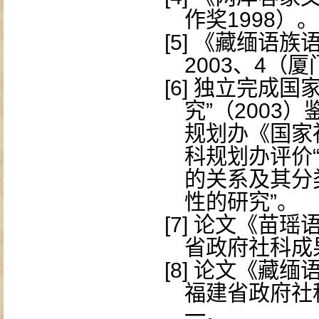
作奖
1998
）。
[5]
《藏缅语族
2003
、
4
（厦
[6]
独立完成国家
究”（
2003
）
规划办《国家
科规划办评价
的关系及其分
性的研究”。
[7]
论文《苗瑶
省政府社科成
[8]
论文《藏缅
福建省政府社
一。