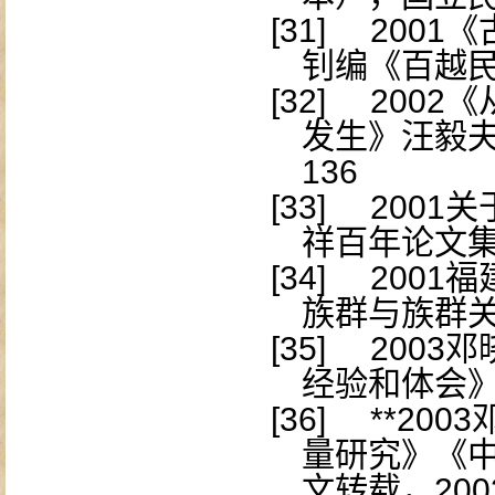
[31]
2001
《
钊编《百越
[32]
2002
《
发生》汪毅
136
[33]
2001
关
祥百年论文
[34]
2001
福
族群与族群
[35]
2003
邓
经验和体会
[36]
**2003
量研究》《
文转载，
200