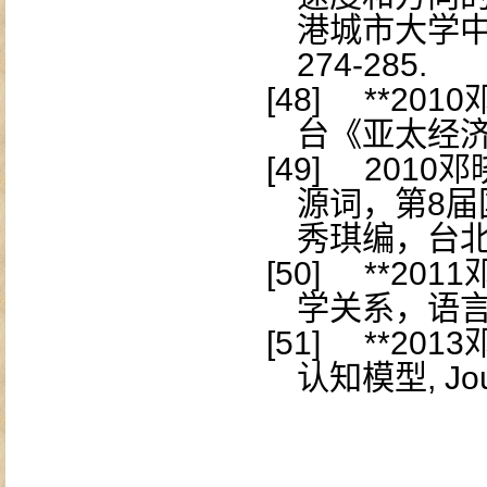
港城市大学
274-285.
[48]
**2010
台《亚太经
[49]
2010
邓
源词，第
8
届
秀琪编，台
[50]
**2011
学关系，语
[51]
**2013
认知模型
, Jo