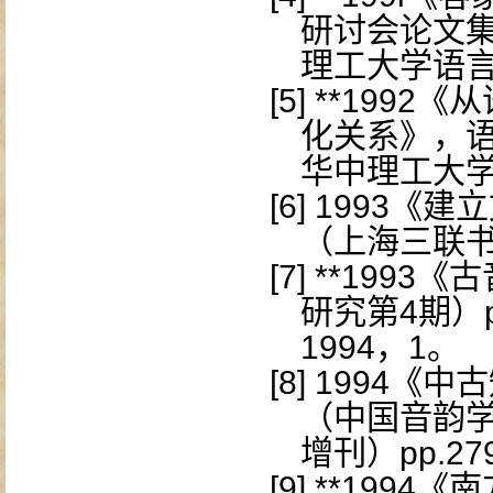
研讨会论文
理工大学语
[5]
**1992
《从
化关系》，
华中理工大
[6]
1993
《建立
（上海三联
[7]
**1993
《古
研究第
4
期）
1994
，
1
。
[8]
1994
《中古
（中国音韵
增刊）
pp.27
[9]
**1994
《南